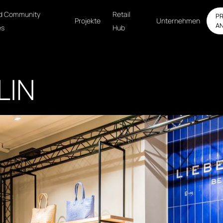
d Community
Retail
P
Projekte
Unternehmen
A
es
Hub
LIN