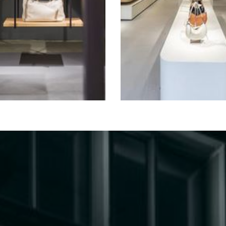
e München
Flagship-Store Berlin Ku’damm